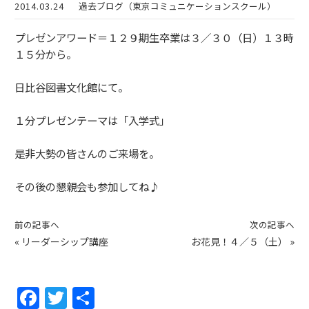
2014.03.24
過去ブログ（東京コミュニケーションスクール）
プレゼンアワード＝１２９期生卒業は３／３０（日）１３時
１５分から。
日比谷図書文化館にて。
１分プレゼンテーマは「入学式」
是非大勢の皆さんのご来場を。
その後の懇親会も参加してね♪
前の記事へ
次の記事へ
«
リーダーシップ講座
お花見！４／５（土）
»
F
T
共