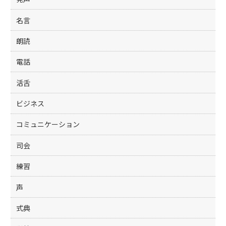
名言
朗読
電話
活舌
ビジネス
コミュニケーション
司会
練習
声
式典