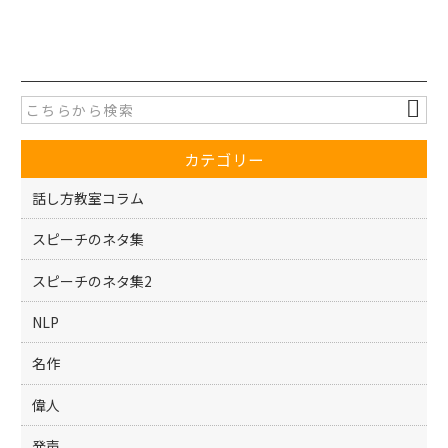
a
w
有
c
itt
e
er
b
o
カテゴリー
o
k
話し方教室コラム
スピーチのネタ集
スピーチのネタ集2
NLP
名作
偉人
発声