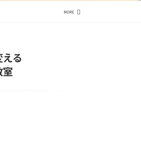
MORE
変える
教室
。