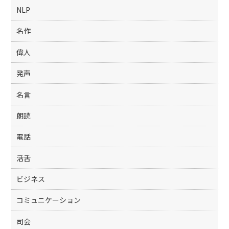
NLP
名作
偉人
発声
名言
朗読
電話
活舌
ビジネス
コミュニケーション
司会