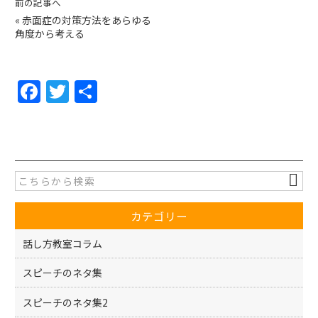
前の記事へ
«
赤面症の対策方法をあらゆる
角度から考える
F
T
共
a
w
有
c
itt
e
er
b
o
カテゴリー
o
k
話し方教室コラム
スピーチのネタ集
スピーチのネタ集2