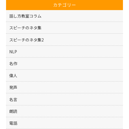
o
カテゴリー
o
k
話し方教室コラム
スピーチのネタ集
スピーチのネタ集2
NLP
名作
偉人
発声
名言
朗読
電話