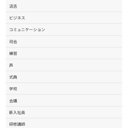
活舌
ビジネス
コミュニケーション
司会
練習
声
式典
学校
会議
新入社員
研修講師