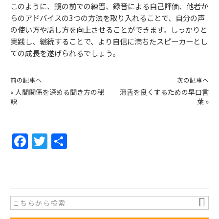
このように、鏡の前での練習、録音による自己評価、他者か
らのアドバイスの3つの方法を取り入れることで、自分の声
の使い方や話し方を向上させることができます。しっかりと
実践し、継続することで、より自信に満ちたスピーカーとし
ての成長を遂げられるでしょう。
前の記事へ
次の記事へ
«
人間関係を深める聞き方の秘
滑舌を良くするための早口言
訣
葉
»
F
T
共
a
w
有
c
itt
e
er
b