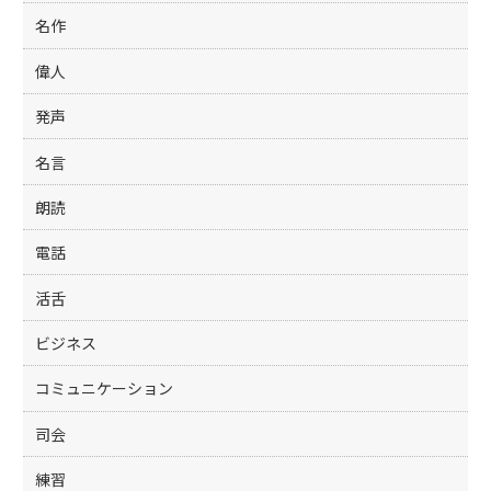
名作
偉人
発声
名言
朗読
電話
活舌
ビジネス
コミュニケーション
司会
練習