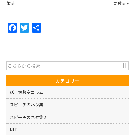
策法
実践法
»
F
T
共
a
w
有
c
itt
e
er
b
o
カテゴリー
o
k
話し方教室コラム
スピーチのネタ集
スピーチのネタ集2
NLP