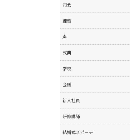
司会
練習
声
式典
学校
会議
新入社員
研修講師
結婚式スピーチ