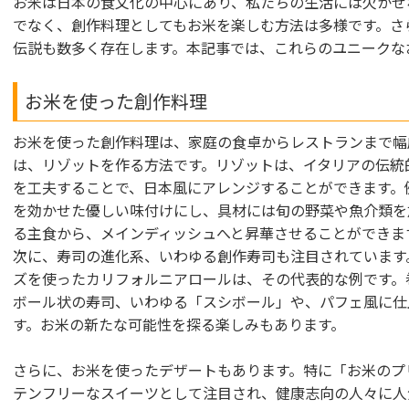
お米は日本の食文化の中心にあり、私たちの生活には欠かせ
でなく、創作料理としてもお米を楽しむ方法は多様です。さ
伝説も数多く存在します。本記事では、これらのユニークな
お米を使った創作料理
お米を使った創作料理は、家庭の食卓からレストランまで幅
は、リゾットを作る方法です。リゾットは、イタリアの伝統
を工夫することで、日本風にアレンジすることができます。
を効かせた優しい味付けにし、具材には旬の野菜や魚介類を
る主食から、メインディッシュへと昇華させることができま
次に、寿司の進化系、いわゆる創作寿司も注目されています
ズを使ったカリフォルニアロールは、その代表的な例です。
ボール状の寿司、いわゆる「スシボール」や、パフェ風に仕
す。お米の新たな可能性を探る楽しみもあります。
さらに、お米を使ったデザートもあります。特に「お米のプ
テンフリーなスイーツとして注目され、健康志向の人々に人