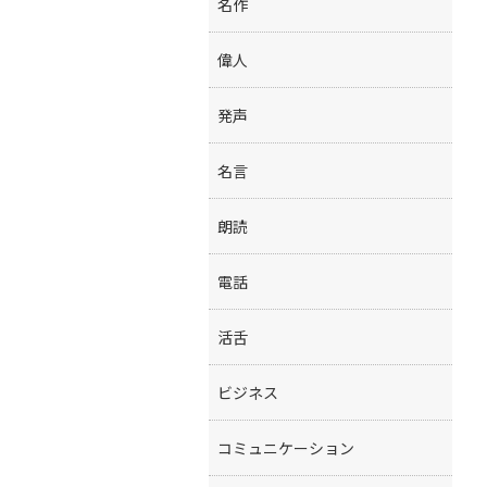
名作
偉人
発声
名言
朗読
電話
活舌
ビジネス
コミュニケーション