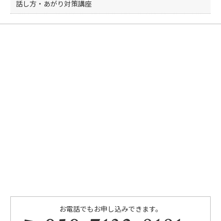
k
話し方・あがり対策講座
お電話でもお申し込みできます。