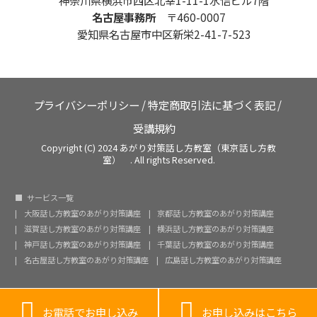
名古屋事務所
〒460-0007
愛知県名古屋市中区新栄2-41-7-523
プライバシーポリシー
/
特定商取引法に基づく表記
/
受講規約
Copyright (C) 2024 あがり対策話し方教室（東京話し方教
室） . All rights Reserved.
サービス一覧
大阪話し方教室のあがり対策講座
京都話し方教室のあがり対策講座
滋賀話し方教室のあがり対策講座
横浜話し方教室のあがり対策講座
神戸話し方教室のあがり対策講座
千葉話し方教室のあがり対策講座
名古屋話し方教室のあがり対策講座
広島話し方教室のあがり対策講座


お電話でお申し込み
お申し込みはこちら