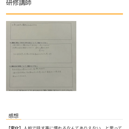
研修講師
感想
【
変化
】人前で話す事に慣れるなんてありえない、と思って