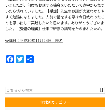
いましたが、何度もお話する機会をいただいて途中から気づ
いたら慣れていました。
【感想】
先生のお話が大変わかりや
すく勉強になりました。人前で話をする際は今日教わったこ
とを思い出して実践したいと思います。ありがとうございま
した。
【受講の経緯】
仕事で研修の講師をたのまれたため。
受講日：平成30年11月24日 匿名
F
T
共
a
w
有
c
itt
e
er
b
o
事例別カテゴリー
o