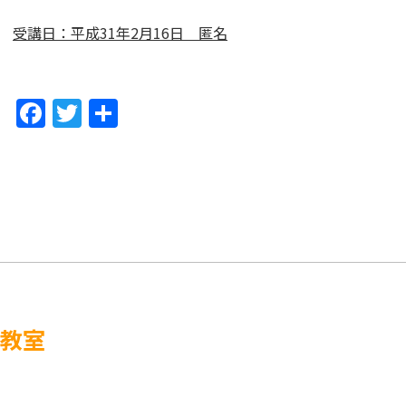
受講日：平成31年2月16日 匿名
F
T
共
a
w
有
c
itt
e
er
b
o
o
k
教室