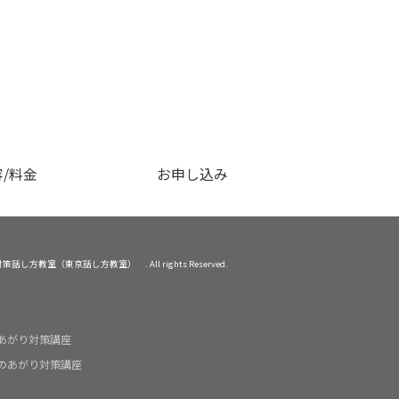
/料金
お申し込み
あがり対策話し方教室（東京話し方教室） . All rights Reserved.
あがり対策講座
のあがり対策講座