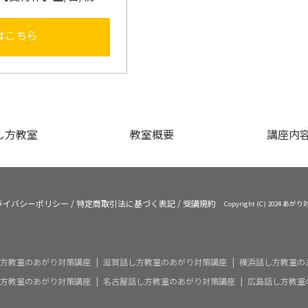
はこちら
し方教室
教室概要
講座内容
ライバシーポリシー
/
特定商取引法に基づく表記
/
受講規約
Copyright (C) 2024 
方教室のあがり対策講座
滋賀話し方教室のあがり対策講座
横浜話し方教室の
方教室のあがり対策講座
名古屋話し方教室のあがり対策講座
広島話し方教室