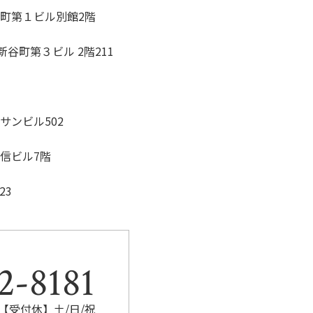
槇町第１ビル別館2階
谷町第３ビル 2階211
1
サンビル502
水信ビル7階
23
。
2-8181
0 【受付休】土/日/祝